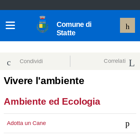
Comune di
Statte
Correlati
Condividi
Condividi
Condividi
Vivere l'ambiente
sui social
Condividi
su
Ambiente ed Ecologia
network
Facebook
Condividi
su
Condividi
Twitter
su
Adotta un Cane
Facebook
su