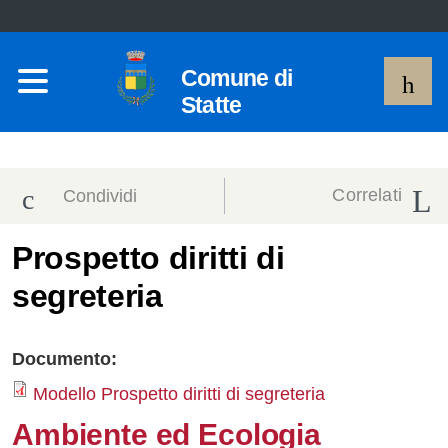
Comune di
Statte
Correlati
Condividi
Condividi
Condividi
Prospetto diritti di
segreteria
sui social
Condividi
su
network
Facebook
Condividi
su
Documento:
Condividi
Twitter
su
Modello Prospetto diritti di segreteria
Ambiente ed Ecologia
Facebook
su