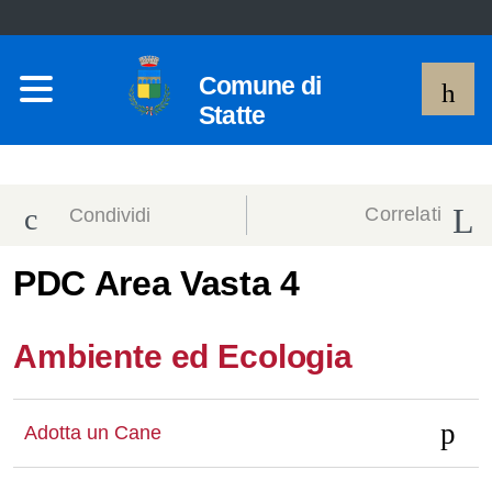
Comune di
Statte
Correlati
Condividi
Condividi
Condividi
PDC Area Vasta 4
sui social
Condividi
su
Ambiente ed Ecologia
network
Facebook
Condividi
su
Condividi
Twitter
su
Adotta un Cane
Facebook
su