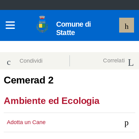
Comune di
Statte
Correlati
Condividi
Condividi
Condividi
Cemerad 2
sui social
Condividi
su
Ambiente ed Ecologia
network
Facebook
Condividi
su
Condividi
Twitter
su
Adotta un Cane
Facebook
su