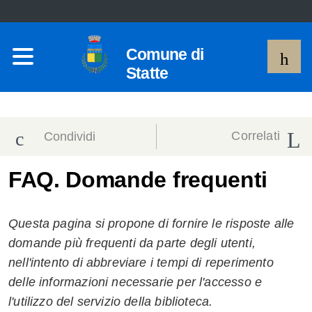
Comune di
Statte
Correlati
Condividi
Condividi
Condividi
FAQ. Domande frequenti
sui social
Condividi
su
Questa pagina si propone di fornire le risposte alle
network
Facebook
Condividi
su
domande più frequenti da parte degli utenti,
nell'intento di abbreviare i tempi di reperimento
Condividi
Twitter
su
delle informazioni necessarie per l'accesso e
Facebook
su
l'utilizzo del servizio della biblioteca.