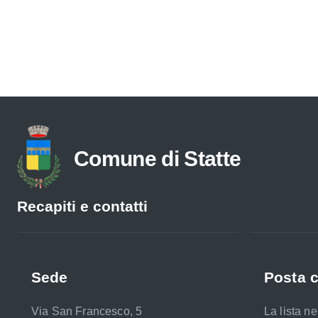
Comune di Statte
Recapiti e contatti
Sede
Posta c
Via San Francesco, 5
La lista n