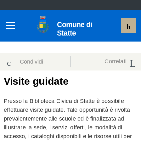
Comune di
Statte
Correlati
Condividi
Condividi
Condividi
Visite guidate
sui social
Condividi
su
Presso la Biblioteca Civica di Statte è possibile
network
Facebook
Condividi
su
effettuare visite guidate. Tale opportunità è rivolta
prevalentemente alle scuole ed è finalizzata ad
Condividi
Twitter
su
illustrare la sede, i servizi offerti, le modalità di
Facebook
su
accesso, i cataloghi disponibili e le risorse utili per