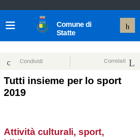
Comune di
Statte
Correlati
Condividi
Condividi
Condividi
Tutti insieme per lo sport
2019
sui social
Condividi
su
network
Facebook
Condividi
su
Condividi
Twitter
su
Attività culturali, sport,
Facebook
su